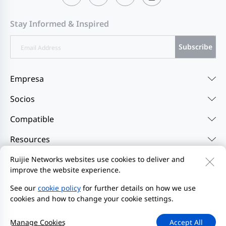
Stay Informed & Inspired
Subscribe
Empresa
Socios
Compatible
Resources
Ruijie Networks websites use cookies to deliver and
improve the website experience.
Contáctenos
Feedback
Política de privacidad
Acuerdo de usuario del sitio web
Privacy Inquiries
See our
cookie policy
for further details on how we use
cookies and how to change your cookie settings.
EU Data Act Notice
Iniciar denuncia
Mapa del sitio
2000-2026 Ruijie Networks Co., Ltd.
Manage Cookies
Accept All