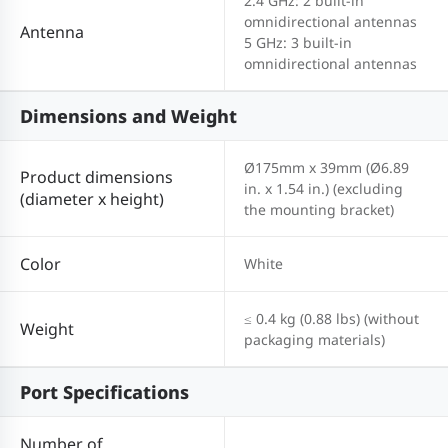
2.4 GHz: 2 built-in
omnidirectional antennas
Antenna
5 GHz: 3 built-in
omnidirectional antennas
Dimensions and Weight
Ø175mm x 39mm (Ø6.89
Product dimensions
in. x 1.54 in.) (excluding
(diameter x height)
the mounting bracket)
Color
White
≤ 0.4 kg (0.88 lbs) (without
Weight
packaging materials)
Port Specifications
Number of