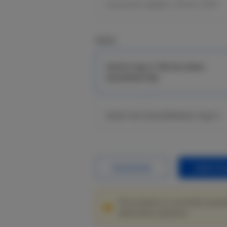
24 puertos Gigabit, 370 W, 4 SFP+
Series
Switch Capa 3 10G de enlace
ascendente fijo
Switch de Chasis/Modular Capa 3
Datasheet
Sales En
This product is currently unavai
alternative solutions.