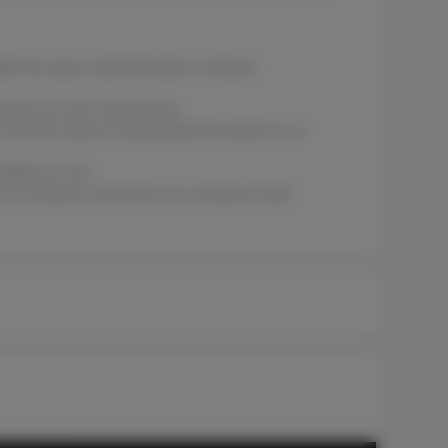
bit de capa 3 administrado, 4 enlaces
antiza un alto rendimiento
 de 6 kV reduce la posibilidad de daños en el
rotegen su red
d en cualquier momento y en cualquier lugar
Protección contra sobretensiones