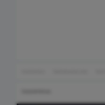
Características
Especificaciones clave
Recu
Características
Presupuesto PoE