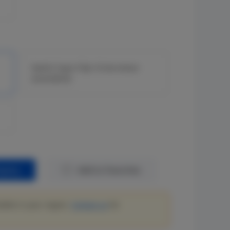
Switch Capa 3 fijo 1G de enlace
ascendente
quiry
Add to Favorites
lable in your region.
Contact us
for