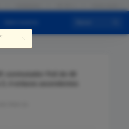
Contáctenos
ES / ES
Iniciar sesión
Sobre nosotros
Buscar
ve
, conmutador PoE de 48
 3, 4 enlaces ascendentes
ón, Retail, etc.