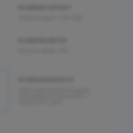
RG-NBS5200-24GT4XS-P
24 puertos Gigabit, 4 SFP+,370W
RG-NBS5200-48GT4XS
48 puertos Gigabit, 4 SFP
RG-NBS5300-8MG2XS-UP
switch L3 gestionable de 10 puertos
multi-Gigabit con 8 puertos PoE++ y
2 puertos SFP + uplink