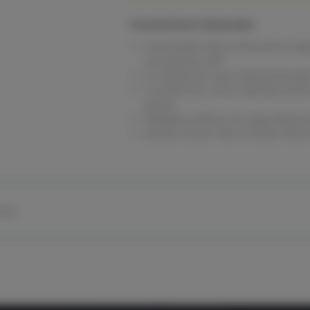
Características destacadas
Conmutador PoE de 48 puertos Giga
ascendentes SFP+
La calidad de clase empresarial gar
La protección contra sobretensiones
puerto
Múltiples políticas de seguridad p
Gestión de por vida en Ruijie Clou
rsos
Máx. 30 W