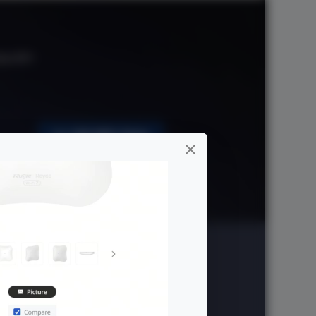
6KV
tes SFP+