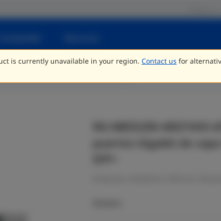
Socios
Compatible
Recursos
ct is currently unavailable in your region.
Contact us
for alternati
ch Capa 3 10G de enlace ascendente fijo
RG-NBS5200-48GT4XS-UP
puertos Gigabit de capa
SFP+
Empresas, Hostelería, Fabricas, Educaci
Modelos