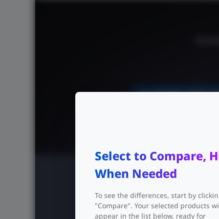
370W
Conmuta
Select to Compare, H
When Needed
To see the differences, start by clicki
"Compare". Your selected products wi
appear in the list below, ready for