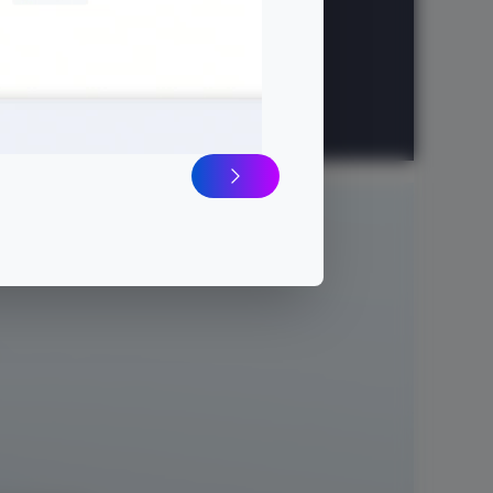
5 años
de garantía
ormance