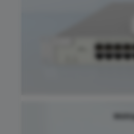
Múlti