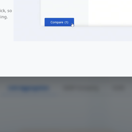
ick, so
ing.
Tasa de reenvío
132 Mpps
rise-class Quality Ensures High Perf
Link Aggregation
IGMP Snooping
VLAN