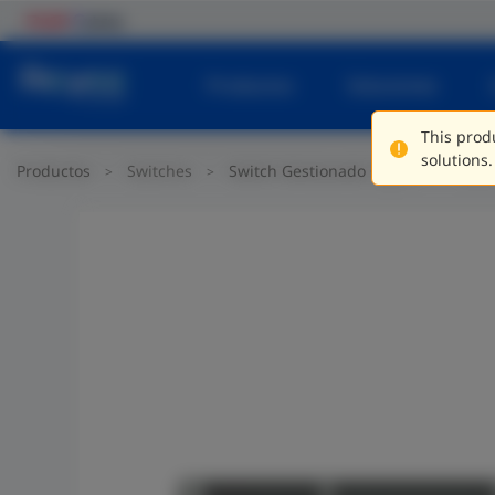
Productos
Soluciones
This produ
solutions.
Productos
Switches
Switch Gestionado Capa 3
Swit