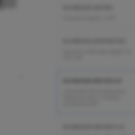
RG-NBS5200-24GT4XS
24 puertos Gigabit, 4 SFP+
RG-NBS5200-24SFP/8GT4XS
8 puertos combinados gigabit, 24
SFP, 4 SFP
RG-NBS5200-48GT4XS-UP
conmutador PoE de 48 puertos
Gigabit de capa 3, 4 enlaces
ascendentes SFP+
RG-NBS5200-24GT4XS-P-V2