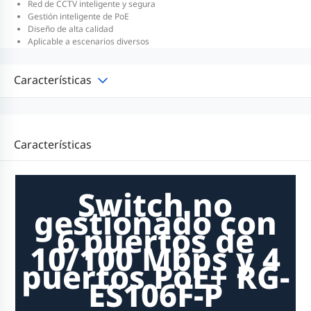
Red de CCTV inteligente y segura
Gestión inteligente de PoE
Diseño de alta calidad
Aplicable a escenarios diversos
Características
Características
Switch no
gestionado con
6 puertos de
10/100 Mbps y 4
puertos PoE+ RG-
ES106F-P