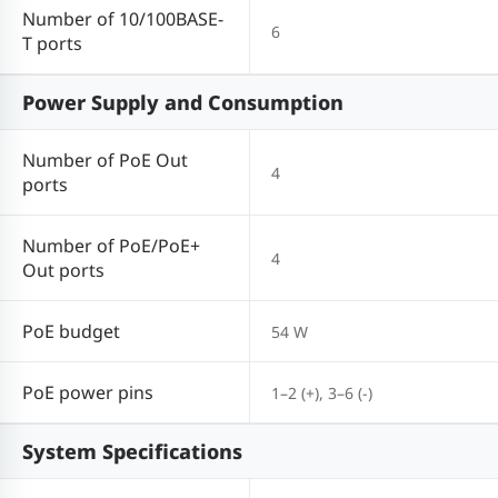
Number of 10/100BASE-
6
T ports
Power Supply and Consumption
Number of PoE Out
4
ports
Number of PoE/PoE+
4
Out ports
PoE budget
54 W
PoE power pins
1–2 (+), 3–6 (-)
System Specifications