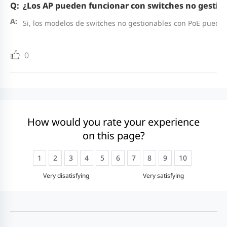
¿Los AP pueden funcionar con switches no gestio
Si, los modelos de switches no gestionables con PoE puede
0
How would you rate your experience
on this page?
1
2
3
4
5
6
7
8
9
10
Very disatisfying
Very satisfying