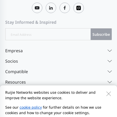
Stay Informed & Inspired
Subscribe
Empresa
Socios
Compatible
Resources
Ruijie Networks websites use cookies to deliver and
improve the website experience.
Contáctenos
Feedback
Política de privacidad
Acuerdo de usuario del sitio web
Privacy Inquiries
See our
cookie policy
for further details on how we use
cookies and how to change your cookie settings.
EU Data Act Notice
Iniciar denuncia
Mapa del sitio