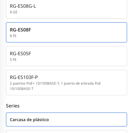
RG-ES08G-L
8 GE
RG-ES08F
8 FE
RG-ES05F
5 FE
RG-ES103F-P
2 puertos PoE+ 10/100BASE-T, 1 puerto de entrada PoE
10/100BASE-T
Series
Carcasa de plástico