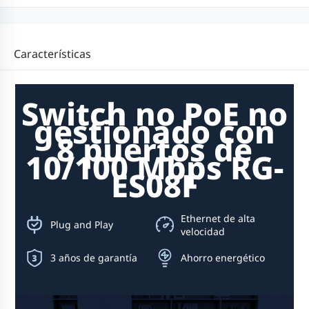
Características
Switch no PoE no
gestionado con
8 puertos de
10/100 Mbps RG-
ES08F
Ethernet de alta
Plug and Play
velocidad
3 años de garantía
Ahorro energético