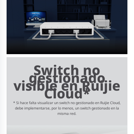
Switch no
gestionado
visible en Ruijie
Cloud*
* Si hace falta visualizar un switch no gestionado en Ruijie Cloud,
debe implementarse, por lo menos, un switch gestionado en la
misma red.