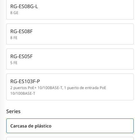
RG-ES08G-L
8 GE
RG-ES08F
8 FE
RG-ES05F
5 FE
RG-ES103F-P
2 puertos PoE+ 10/100BASE-T, 1 puerto de entrada PoE
10/100BASE-T
Series
Carcasa de plástico