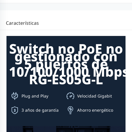
Características
Switch no PoE no
gestionado con
5 puertos de
10/100/1000 Mbps
RG-ES05G-L
Plug and Play
Velocidad Gigabit
3 años de garantía
Ahorro energético