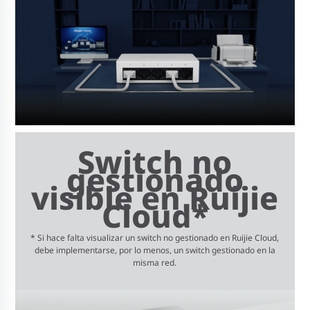
Switch no
gestionado
visible en Ruijie
Cloud*
* Si hace falta visualizar un switch no gestionado en Ruijie Cloud,
debe implementarse, por lo menos, un switch gestionado en la
misma red.