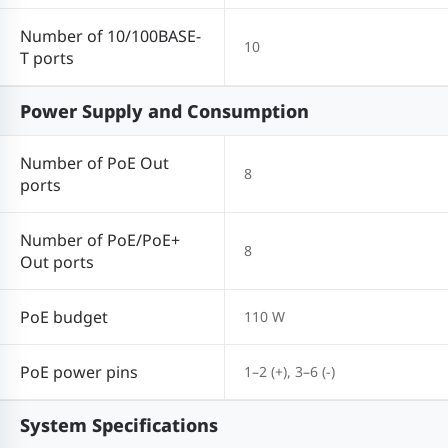
Number of 10/100BASE-
10
T ports
Power Supply and Consumption
Number of PoE Out
8
ports
Number of PoE/PoE+
8
Out ports
PoE budget
110 W
PoE power pins
1–2 (+), 3–6 (-)
System Specifications