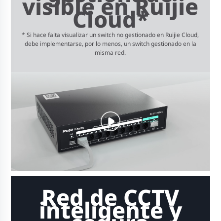
visible en Ruijie
Cloud*
* Si hace falta visualizar un switch no gestionado en Ruijie Cloud,
debe implementarse, por lo menos, un switch gestionado en la
misma red.
Red de CCTV
inteligente y