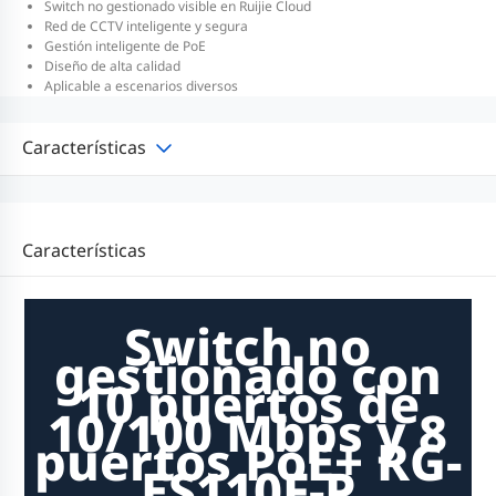
Switch no gestionado visible en Ruijie Cloud
Red de CCTV inteligente y segura
Gestión inteligente de PoE
Diseño de alta calidad
Aplicable a escenarios diversos
Características
Características
Switch no
gestionado con
10 puertos de
10/100 Mbps y 8
puertos PoE+ RG-
ES110F-P