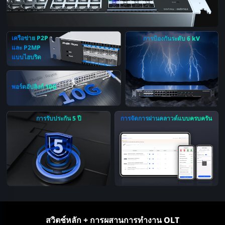
เครือข่าย P2P
การป้องกันระดับ 6 kV
และ P2MP
แบบไฮบริด
พอร์ตอัปลิงก์ 10G
การรับประกัน 5 ปี
การจัดการผ่านคลาวด์แบบครบครัน
สวิตช์หลัก + การผสานการทำงาน OLT