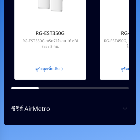
RG-EST350G
RG-EST
RG-EST350G, บริดจ์ไร้สาย 16 dBi
RG-EST450G, 15 dBi
ระยะ 5 กม.
ในตัว 1
ดูข้อมูลเพิ่มเติม
ดูข้อมูลเพิ่ม
ซีรีส์ AirMetro