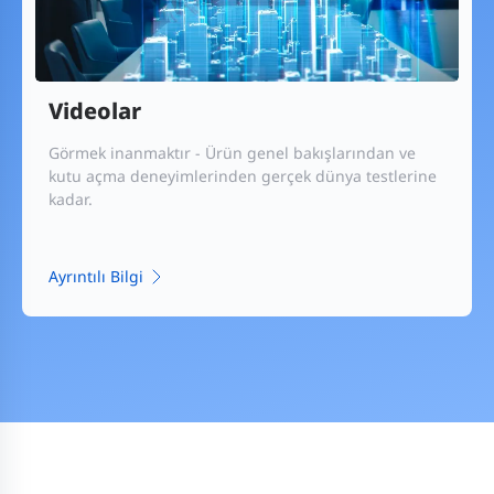
Videolar
Görmek inanmaktır - Ürün genel bakışlarından ve
kutu açma deneyimlerinden gerçek dünya testlerine
kadar.
Ayrıntılı Bilgi