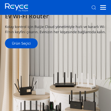
Ev Wi-Fi Router
Kolay kontrol için Ruijie Cloud yönetimiyle hızlı ve kararlı Wi-
Fi'nin keyfini çıkarın. Evinizin her köşesinde bağlantıda kalın.
Ürün Seçici