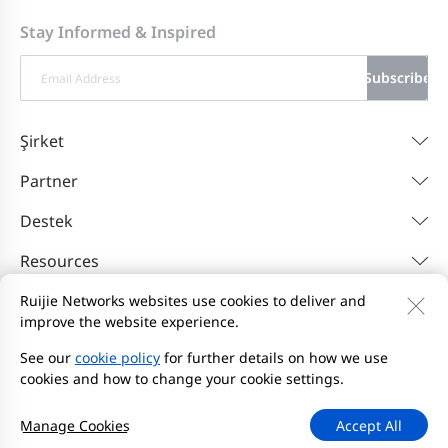
Stay Informed & Inspired
Subscribe
Şirket
Partner
Destek
Resources
Ruijie Networks websites use cookies to deliver and
improve the website experience.
Bize Ulaşın
Feedback
Gizlilik Politikası
Web Sitesi Kullanıcı Sözleşmesi'ni
Privacy Inquiries
See our
cookie policy
for further details on how we use
cookies and how to change your cookie settings.
Bildirim Başlat
Site Haritası
2000-2026 Ruijie Networks Co., Ltd.
Manage Cookies
Accept All