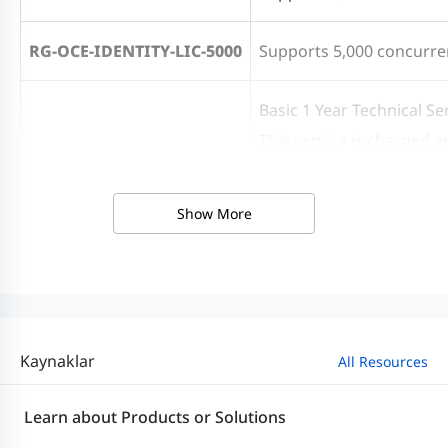
RG-OCE-IDENTITY-LIC-5000
Supports 5,000 concurrent
Basic 1 Year Technical S
This service is charged a
RG-OCE-SSP-1Y
Technical support and fau
Note: Basic technical ser
Show More
Premium Technical Custo
RG-OCE-CDS
This service is charged o
R&D support: Cluster dep
Kaynaklar
All Resources
Learn about Products or Solutions