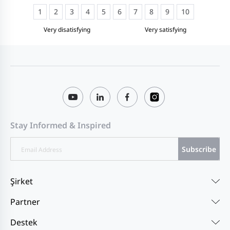
1
2
3
4
5
6
7
8
9
10
Very disatisfying
Very satisfying
Stay Informed & Inspired
Subscribe
Şirket
Partner
Destek