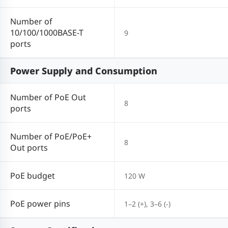
Number of
10/100/1000BASE-T
9
ports
Power Supply and Consumption
Number of PoE Out
8
ports
Number of PoE/PoE+
8
Out ports
PoE budget
120 W
PoE power pins
1–2 (+), 3–6 (-)