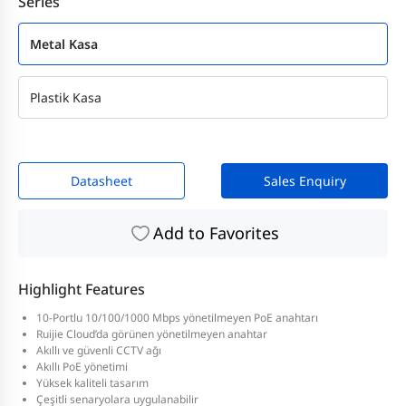
Series
Metal Kasa
Plastik Kasa
Datasheet
Sales Enquiry
Add to Favorites
Highlight Features
10-Portlu 10/100/1000 Mbps yönetilmeyen PoE anahtarı
Ruijie Cloud’da görünen yönetilmeyen anahtar
Akıllı ve güvenli CCTV ağı
Akıllı PoE yönetimi
Yüksek kaliteli tasarım
Çeşitli senaryolara uygulanabilir