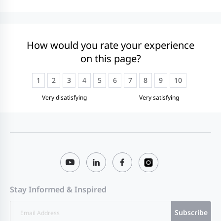
How would you rate your experience
on this page?
1
2
3
4
5
6
7
8
9
10
Very disatisfying
Very satisfying
Stay Informed & Inspired
Subscribe