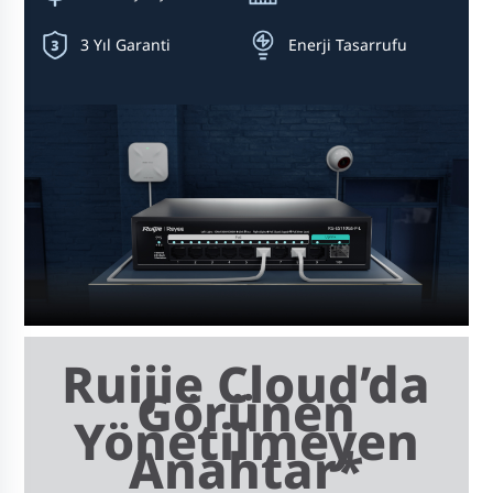
3 Yıl Garanti
Enerji Tasarrufu
Ruijie Cloud’da
Görünen
Yönetilmeyen
Anahtar*