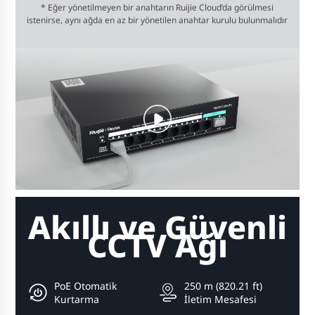
* Eğer yönetilmeyen bir anahtarın Ruijie Cloud’da görülmesi
istenirse, aynı ağda en az bir yönetilen anahtar kurulu bulunmalıdır
Akıllı ve Güvenli
CCTV Ağı
PoE Otomatik
250 m (820.21 ft)
Kurtarma
İletim Mesafesi