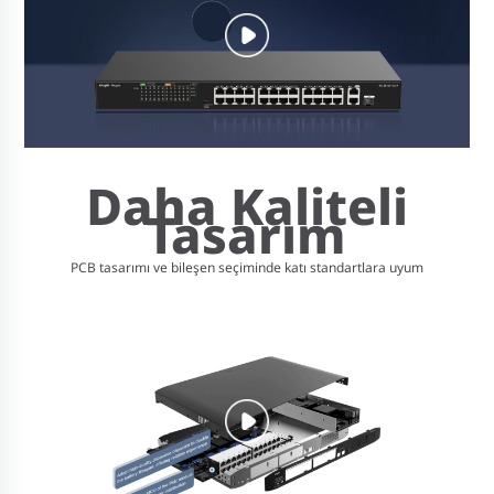
Daha Kaliteli
Tasarım
PCB tasarımı ve bileşen seçiminde katı standartlara uyum