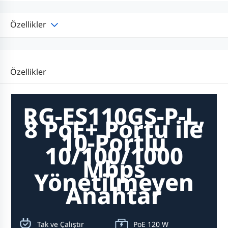
Özellikler
Özellikler
RG-ES110GS-P-L,
8 PoE+ Portu ile
10-Portlu
10/100/1000
Mbps
Yönetilmeyen
Anahtar
Tak ve Çalıştır
PoE 120 W