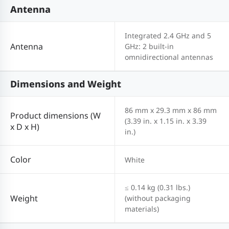
Antenna
Integrated 2.4 GHz and 5
Antenna
GHz: 2 built-in
omnidirectional antennas
Dimensions and Weight
86 mm x 29.3 mm x 86 mm
Product dimensions (W
(3.39 in. x 1.15 in. x 3.39
x D x H)
in.)
Color
White
≤ 0.14 kg (0.31 lbs.)
Weight
(without packaging
materials)