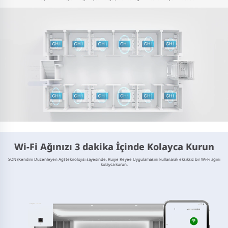
Wi-Fi Ağınızı 3 dakika İçinde Kolayca Kurun
SON (Kendini Düzenleyen Ağ) teknolojisi sayesinde, Ruijie Reyee Uygulamasını kullanarak eksiksiz bir Wi-Fi ağını
kolayca kurun.