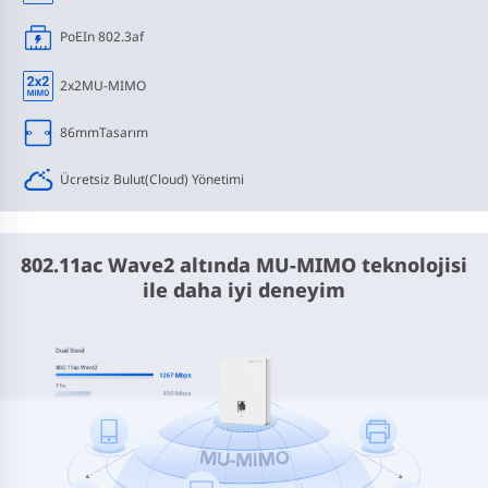
PoE
In 802.3af
2x2
MU-MIMO
86mm
Tasarım
Ücretsiz Bulut
(Cloud) Yönetimi
802.11ac Wave2 altında MU-MIMO teknolojisi
ile daha iyi deneyim