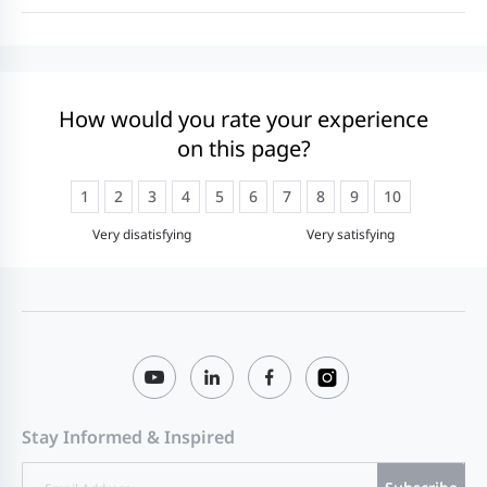
How would you rate your experience
on this page?
1
2
3
4
5
6
7
8
9
10
Very disatisfying
Very satisfying
Stay Informed & Inspired